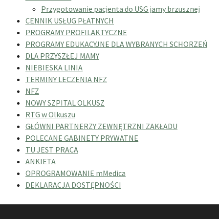
Przygotowanie pacjenta do USG jamy brzusznej
CENNIK USŁUG PŁATNYCH
PROGRAMY PROFILAKTYCZNE
PROGRAMY EDUKACYJNE DLA WYBRANYCH SCHORZEŃ
DLA PRZYSZŁEJ MAMY
NIEBIESKA LINIA
TERMINY LECZENIA NFZ
NFZ
NOWY SZPITAL OLKUSZ
RTG w Olkuszu
GŁÓWNI PARTNERZY ZEWNĘTRZNI ZAKŁADU
POLECANE GABINETY PRYWATNE
TU JEST PRACA
ANKIETA
OPROGRAMOWANIE mMedica
DEKLARACJA DOSTĘPNOŚCI