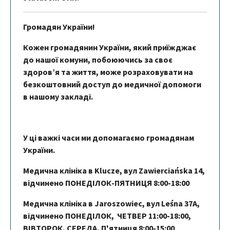
Громадян України!
Кожен громадянин України, який приїжджає
до нашої комуни, побоюючись за своє
здоров’я та життя, може розраховувати на
безкоштовний доступ до медичної допомоги
в нашому закладі.
У ці важкі часи ми допомагаємо громадянам
України.
Mедична клініка в Klucze, вул Zawierciańska 14,
відчинено ПОНЕДІЛОК-ПЯТНИЦЯ 8:00-18:00
Mедична клініка в Jaroszowiec, вул Leśna 37А,
відчинено ПОНЕДІЛОК, ЧЕТВЕР 11:00-18:00,
ВІВТОРОК, СЕРЕДА, П'ятниця 8:00-15:00