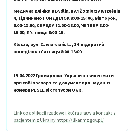
Mедична клініка в Bydlin, вул Żołnierzy Września
4, відчинено ПОНЕДІЛОК 8:00-15: 00, Вівторок,
8:00-15:00, СЕРЕДА 11:00-18:00, ЧЕТВЕР 8:00-
15:00, П'ятниця 8:00-15.
Klucze, вул. Zawierciańska, 14 відкритий
понеділок-п'ятниця 8:00-18:00
15.04.2022 Громадянин України повинен мати
при собі паспорт та документ про надання
номера PESEL зі статусом UKR.
Link do aplikacji rządowej, która ułatwia kontakt z
pacjentem z Ukrainy
https://likar.mz.gov.pl/