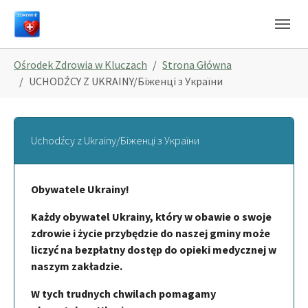
Skip to main navigation
Skip to main content
Skip to page footer
You are here:
Ośrodek Zdrowia w Kluczach
Strona Główna
UCHODŹCY Z UKRAINY/Біженці з України
Uchodźcy z Ukrainy/Біженці з України
Obywatele Ukrainy!
Każdy obywatel Ukrainy, który w obawie o swoje
zdrowie i życie przybędzie do naszej gminy może
liczyć na bezpłatny dostęp do opieki medycznej w
naszym zakładzie.
W tych trudnych chwilach pomagamy