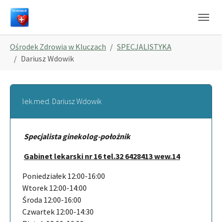
Skip to main navigation
Skip to main content
Skip to page footer
You are here:
Ośrodek Zdrowia w Kluczach
SPECJALISTYKA
Dariusz Wdowik
lek.med. Dariusz Wdowik
Specjalista ginekolog-położnik
Gabinet lekarski nr 16 tel.32 6428413 wew.14
Poniedziałek 12:00-16:00
Wtorek 12:00-14:00
Środa 12:00-16:00
Czwartek 12:00-14:30