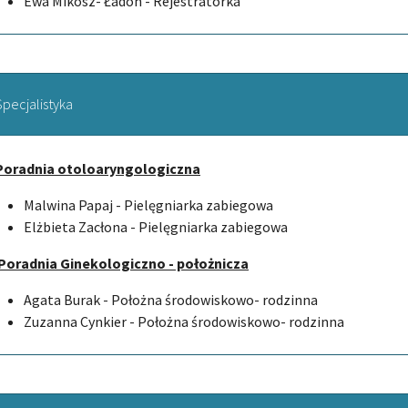
Ewa Mikosz- Ładon - Rejestratorka
Specjalistyka
Poradnia otoloaryngologiczna
Malwina Papaj - Pielęgniarka zabiegowa
Elżbieta Zacłona - Pielęgniarka zabiegowa
Poradnia Ginekologiczno - położnicza
Agata Burak - Położna środowiskowo- rodzinna
Zuzanna Cynkier - Położna środowiskowo- rodzinna