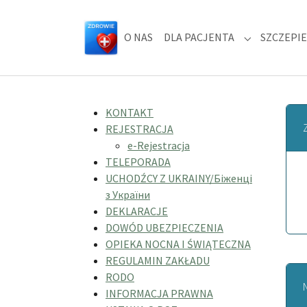
Skip to main navigation
Skip to main content
Skip to page footer
O NAS
DLA PACJENTA
SZCZEPIE
Submenu for
KONTAKT
REJESTRACJA
e-Rejestracja
TELEPORADA
UCHODŹCY Z UKRAINY/Біженці
з України
DEKLARACJE
DOWÓD UBEZPIECZENIA
OPIEKA NOCNA I ŚWIĄTECZNA
REGULAMIN ZAKŁADU
RODO
INFORMACJA PRAWNA