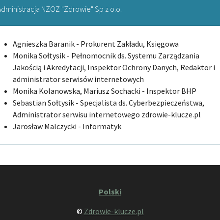
Administracja NZOZ "Zdrowie" Sp z o.o.
Agnieszka Baranik - Prokurent Zakładu, Księgowa
Monika Sołtysik - Pełnomocnik ds. Systemu Zarządzania
Jakością i Akredytacji, Inspektor Ochrony Danych, Redaktor i
administrator serwisów internetowych
Monika Kolanowska, Mariusz Sochacki - Inspektor BHP
Sebastian Sołtysik - Specjalista ds. Cyberbezpieczeństwa,
Administrator serwisu internetowego zdrowie-klucze.pl
Jarosław Malczycki - Informatyk
Polski
©
Zdrowie-klucze.pl