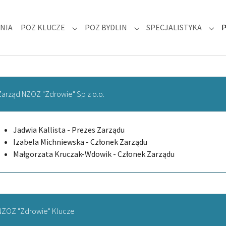
NIA
POZ KLUCZE
POZ BYDLIN
SPECJALISTYKA
 "DLA PACJENTA"
Submenu for "POZ KLUCZE"
Submenu for "POZ BYDLIN
Subm
Zarząd NZOZ "Zdrowie" Sp z o.o.
Jadwia Kallista - Prezes Zarządu
Izabela Michniewska - Członek Zarządu
Małgorzata Kruczak-Wdowik - Członek Zarządu
NZOZ "Zdrowie" Klucze