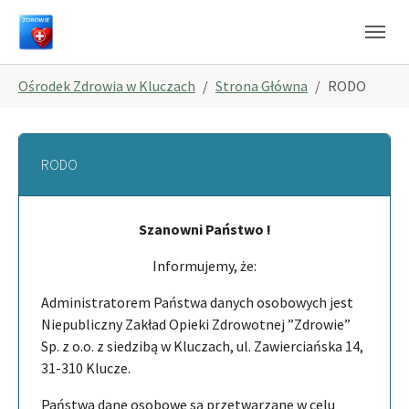
Skip to main navigation
Skip to main content
Skip to page footer
You are here:
Ośrodek Zdrowia w Kluczach
Strona Główna
RODO
RODO
Szanowni Państwo !
Informujemy, że:
Administratorem Państwa danych osobowych jest
Niepubliczny Zakład Opieki Zdrowotnej ”Zdrowie”
Sp. z o.o. z siedzibą w Kluczach, ul. Zawierciańska 14,
31-310 Klucze.
Państwa dane osobowe są przetwarzane w celu