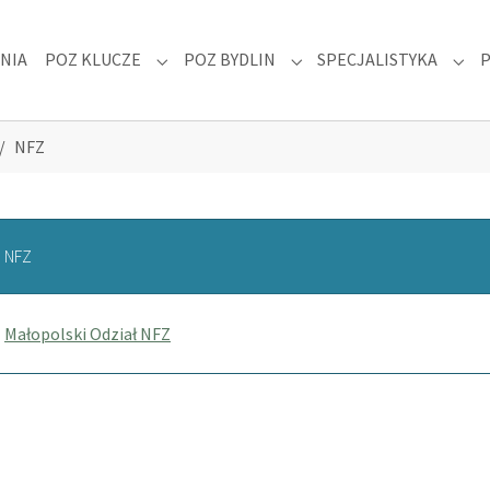
NIA
POZ KLUCZE
POZ BYDLIN
SPECJALISTYKA
 "DLA PACJENTA"
Submenu for "POZ KLUCZE"
Submenu for "POZ BYDLIN
Subm
NFZ
NFZ
Małopolski Odział NFZ