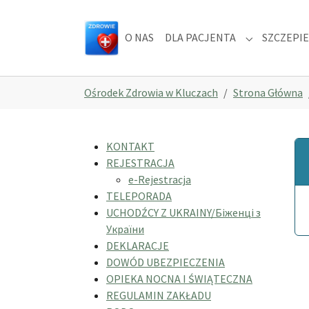
Skip to main navigation
Skip to main content
Skip to page footer
O NAS
DLA PACJENTA
SZCZEPIE
Submenu for
You are here:
Ośrodek Zdrowia w Kluczach
Strona Główna
KONTAKT
REJESTRACJA
e-Rejestracja
TELEPORADA
UCHODŹCY Z UKRAINY/Біженці з
України
DEKLARACJE
DOWÓD UBEZPIECZENIA
OPIEKA NOCNA I ŚWIĄTECZNA
REGULAMIN ZAKŁADU