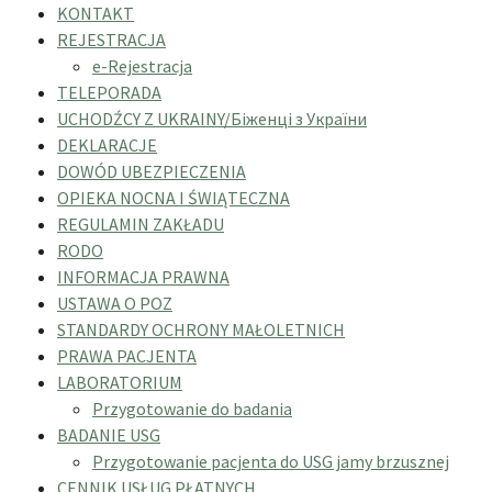
KONTAKT
REJESTRACJA
e-Rejestracja
TELEPORADA
UCHODŹCY Z UKRAINY/Біженці з України
DEKLARACJE
DOWÓD UBEZPIECZENIA
OPIEKA NOCNA I ŚWIĄTECZNA
REGULAMIN ZAKŁADU
RODO
INFORMACJA PRAWNA
USTAWA O POZ
STANDARDY OCHRONY MAŁOLETNICH
PRAWA PACJENTA
LABORATORIUM
Przygotowanie do badania
BADANIE USG
Przygotowanie pacjenta do USG jamy brzusznej
CENNIK USŁUG PŁATNYCH