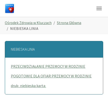
Skip to main navigation
Skip to main content
Skip to page footer
You are here:
Ośrodek Zdrowia w Kluczach
Strona Główna
NIEBIESKA LINIA
NIEBIESKA LINIA
PRZECIWDZIAŁANIE PRZEMOCY W RODZINIE
POGOTOWIE DLA OFIAR PRZEMOCY W RODZINIE
druk- niebieska karta