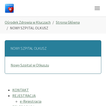
Skip to main navigation
Skip to main content
Skip to page footer
You are here:
Ośrodek Zdrowia w Kluczach
Strona Główna
NOWY SZPITAL OLKUSZ
NOWY SZPITAL OLKUSZ
Nowy Szpital w Olkuszu
KONTAKT
REJESTRACJA
e-Rejestracja