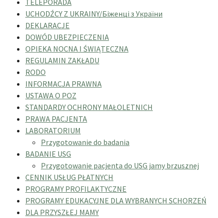
TELEPORADA
UCHODŹCY Z UKRAINY/Біженці з України
DEKLARACJE
DOWÓD UBEZPIECZENIA
OPIEKA NOCNA I ŚWIĄTECZNA
REGULAMIN ZAKŁADU
RODO
INFORMACJA PRAWNA
USTAWA O POZ
STANDARDY OCHRONY MAŁOLETNICH
PRAWA PACJENTA
LABORATORIUM
Przygotowanie do badania
BADANIE USG
Przygotowanie pacjenta do USG jamy brzusznej
CENNIK USŁUG PŁATNYCH
PROGRAMY PROFILAKTYCZNE
PROGRAMY EDUKACYJNE DLA WYBRANYCH SCHORZEŃ
DLA PRZYSZŁEJ MAMY