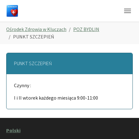
Skip to main navigation
Skip to main content
Skip to page footer
You are here:
Ośrodek Zdrowia w Kluczach
POZ BYDLIN
PUNKT SZCZEPIEŃ
PUNKT SZCZEPIEŃ
Czynny :
I i II wtorek każdego miesiąca 9:00-11:00
Polski