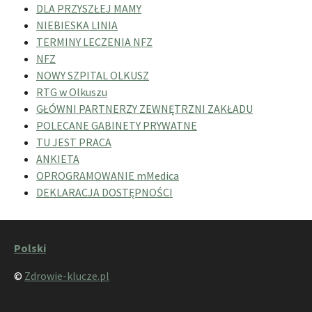
DLA PRZYSZŁEJ MAMY
NIEBIESKA LINIA
TERMINY LECZENIA NFZ
NFZ
NOWY SZPITAL OLKUSZ
RTG w Olkuszu
GŁÓWNI PARTNERZY ZEWNĘTRZNI ZAKŁADU
POLECANE GABINETY PRYWATNE
TU JEST PRACA
ANKIETA
OPROGRAMOWANIE mMedica
DEKLARACJA DOSTĘPNOŚCI
Polski
©
Zdrowie-klucze.pl