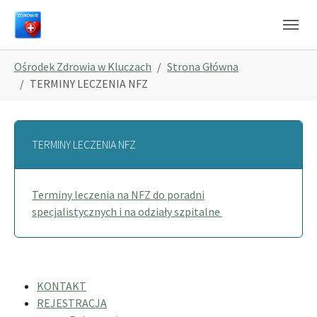
Skip to main navigation
Skip to main content
Skip to page footer
You are here:
Ośrodek Zdrowia w Kluczach
Strona Główna
TERMINY LECZENIA NFZ
TERMINY LECZENIA NFZ
Terminy leczenia na NFZ do poradni
specjalistycznych i na odziały szpitalne
KONTAKT
REJESTRACJA