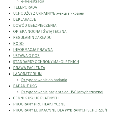
e-Rejestracja
TELEPORADA
UCHODŹCY Z UKRAINY/Біженці з України
DEKLARACJE
DOWÓD UBEZPIECZENIA
OPIEKA NOCNA I ŚWIĄTECZNA
REGULAMIN ZAKŁADU
RODO
INFORMACJA PRAWNA
USTAWA O POZ
STANDARDY OCHRONY MAŁOLETNICH
PRAWA PACJENTA
LABORATORIUM
Przygotowanie do badania
BADANIE USG
Przygotowanie pacjenta do USG jamy brzusznej
CENNIK USŁUG PŁATNYCH
PROGRAMY PROFILAKTYCZNE
PROGRAMY EDUKACYJNE DLA WYBRANYCH SCHORZEŃ