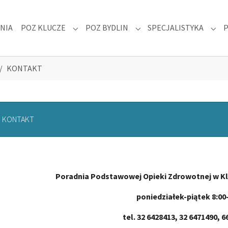
NIA
POZ KLUCZE
POZ BYDLIN
SPECJALISTYKA
 "DLA PACJENTA"
Submenu for "POZ KLUCZE"
Submenu for "POZ BYDLIN
Subm
KONTAKT
KONTAKT
Poradnia Podstawowej Opieki Zdrowotnej w Kl
poniedziałek-piątek 8:00
tel. 32 6428413, 32 6471490, 