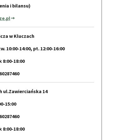
nia i bilansu)
ze.pl
icza w Kluczach
zw. 10:00-14:00, pt. 12:00-16:00
 8:00-18:00
660287460
 ul.Zawierciańska 14
00-15:00
660287460
 8:00-18:00