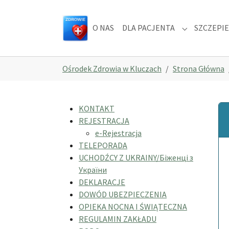
Skip to main navigation
Skip to main content
Skip to page footer
O NAS
DLA PACJENTA
SZCZEPIE
Submenu for
You are here:
Ośrodek Zdrowia w Kluczach
Strona Główna
KONTAKT
REJESTRACJA
e-Rejestracja
TELEPORADA
UCHODŹCY Z UKRAINY/Біженці з
України
DEKLARACJE
DOWÓD UBEZPIECZENIA
OPIEKA NOCNA I ŚWIĄTECZNA
REGULAMIN ZAKŁADU