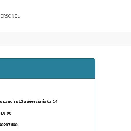
PERSONEL
"
enu for "SPECJALISTYKA"
uczach ul.Zawierciańska 14
-18:00
660287460,