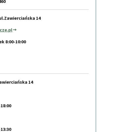
7460
ul.Zawierciańska 14
cze.pl
k 8:00-10:00
awierciańska 14
-18:00
-13:30