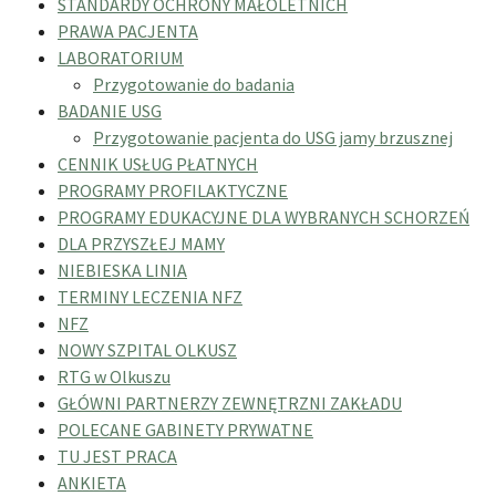
STANDARDY OCHRONY MAŁOLETNICH
PRAWA PACJENTA
LABORATORIUM
Przygotowanie do badania
BADANIE USG
Przygotowanie pacjenta do USG jamy brzusznej
CENNIK USŁUG PŁATNYCH
PROGRAMY PROFILAKTYCZNE
PROGRAMY EDUKACYJNE DLA WYBRANYCH SCHORZEŃ
DLA PRZYSZŁEJ MAMY
NIEBIESKA LINIA
TERMINY LECZENIA NFZ
NFZ
NOWY SZPITAL OLKUSZ
RTG w Olkuszu
GŁÓWNI PARTNERZY ZEWNĘTRZNI ZAKŁADU
POLECANE GABINETY PRYWATNE
TU JEST PRACA
ANKIETA