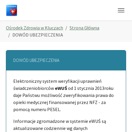
Skip to main navigation
Skip to main content
Skip to page footer
You are here:
Ośrodek Zdrowia w Kluczach
Strona Główna
DOWÓD UBEZPIECZENIA
DOWÓD UBEZPIECZENIA
Elektroniczny system weryfikacji uprawnień
świadczeniobiorców
eWUŚ
od 1 stycznia 2013roku
daje Państwu możliwość zweryfikowania prawa do
opieki medycznej finansowanej przez NFZ - za
pomocą numeru PESEL.
Informacje zgromadzone w systemie eWUŚ są
aktualizowane codziennie wg danych