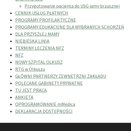
Przygotowanie pacjenta do USG jamy brzusznej
CENNIK USŁUG PŁATNYCH
PROGRAMY PROFILAKTYCZNE
PROGRAMY EDUKACYJNE DLA WYBRANYCH SCHORZEŃ
DLA PRZYSZŁEJ MAMY
NIEBIESKA LINIA
TERMINY LECZENIA NFZ
NFZ
NOWY SZPITAL OLKUSZ
RTG w Olkuszu
GŁÓWNI PARTNERZY ZEWNĘTRZNI ZAKŁADU
POLECANE GABINETY PRYWATNE
TU JEST PRACA
ANKIETA
OPROGRAMOWANIE mMedica
DEKLARACJA DOSTĘPNOŚCI