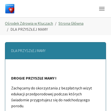
Skip to main navigation
Skip to main content
Skip to page footer
You are here:
Ośrodek Zdrowia w Kluczach
Strona Główna
DLA PRZYSZŁEJ MAMY
DLA PRZYSZŁEJ MAMY
DROGIE PRZYSZŁE MAMY !
Zachęcamy do skorzystania z bezpłatnych wizyt
edukacji przedporodowej podczas których
świadomie przygotujesz się do nadchodzącego
porodu.