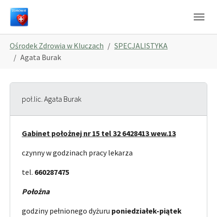
Skip to main navigation
Skip to main content
Skip to page footer
You are here:
Ośrodek Zdrowia w Kluczach
SPECJALISTYKA
Agata Burak
poł.lic. Agata Burak
Gabinet położnej nr 15 tel 32 6428413 wew.13
czynny w godzinach pracy lekarza
tel.
660287475
Położna
godziny pełnionego dyżuru
poniedziałek-piątek