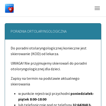
Skip to main navigation
Skip to main content
Skip to page footer
PORADNIA ORTOLARYNGOLOGICZNA
Do poradni otolaryngologicznej konieczne jest
skierowanie (KOD) od lekarza.
UWAGA! Nie przyjmujemy skierowań do poradni
otoloryngologicznej dla dzieci.
Zapisy na termin na podstawie aktualnego
skierowania
w punkcie rejestracji przychodni
poniedziałek-
piątek 8:00-18:00
lub telefonicznie pod nr telefonu
32 6428413,