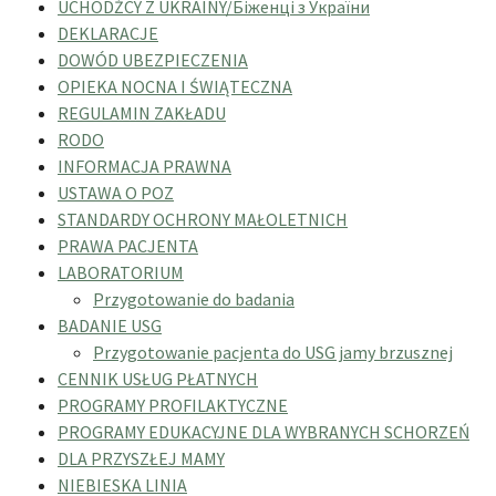
UCHODŹCY Z UKRAINY/Біженці з України
DEKLARACJE
DOWÓD UBEZPIECZENIA
OPIEKA NOCNA I ŚWIĄTECZNA
REGULAMIN ZAKŁADU
RODO
INFORMACJA PRAWNA
USTAWA O POZ
STANDARDY OCHRONY MAŁOLETNICH
PRAWA PACJENTA
LABORATORIUM
Przygotowanie do badania
BADANIE USG
Przygotowanie pacjenta do USG jamy brzusznej
CENNIK USŁUG PŁATNYCH
PROGRAMY PROFILAKTYCZNE
PROGRAMY EDUKACYJNE DLA WYBRANYCH SCHORZEŃ
DLA PRZYSZŁEJ MAMY
NIEBIESKA LINIA