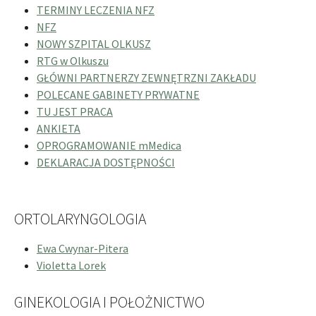
TERMINY LECZENIA NFZ
NFZ
NOWY SZPITAL OLKUSZ
RTG w Olkuszu
GŁÓWNI PARTNERZY ZEWNĘTRZNI ZAKŁADU
POLECANE GABINETY PRYWATNE
TU JEST PRACA
ANKIETA
OPROGRAMOWANIE mMedica
DEKLARACJA DOSTĘPNOŚCI
ORTOLARYNGOLOGIA
Ewa Cwynar-Pitera
Violetta Lorek
GINEKOLOGIA I POŁOŻNICTWO