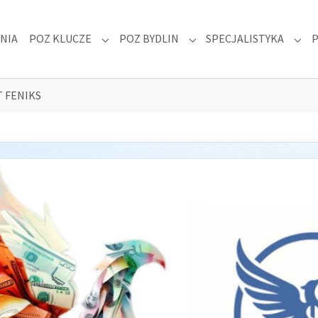
NIA
POZ KLUCZE
POZ BYDLIN
SPECJALISTYKA
 "DLA PACJENTA"
Submenu for "POZ KLUCZE"
Submenu for "POZ BYDLIN
Subm
 FENIKS