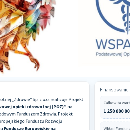
Finansowanie
tnej „Zdrowie” Sp. z o.o. realizuje Projekt
Całkowita wart
owej opieki zdrowotnej (POZ)”
na
1 250 000 00
odowym Funduszem Zdrowia. Projekt
uropejskiego Funduszu Rozwoju
mu
Fundusze Europejskie na
Wkład Fundusz