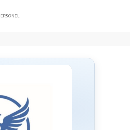
PERSONEL
"
enu for "SPECJALISTYKA"