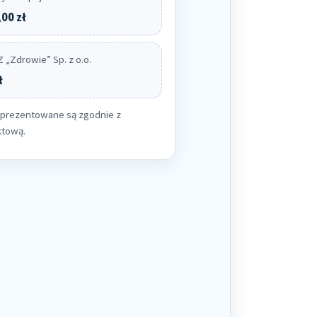
00 zł
 „Zdrowie” Sp. z o.o.
ł
prezentowane są zgodnie z
ktową.