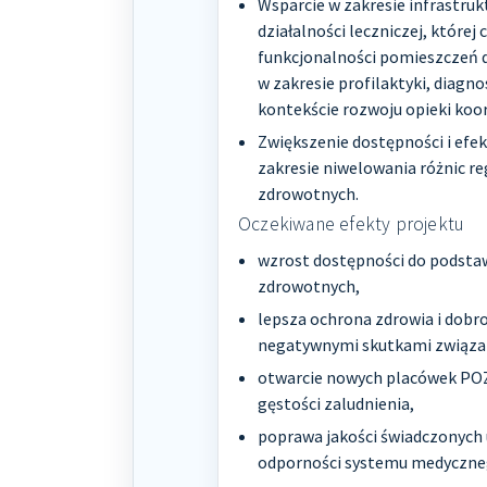
Wsparcie w zakresie infrastru
działalności leczniczej, które
funkcjonalności pomieszczeń 
w zakresie profilaktyki, diagn
kontekście rozwoju opieki koo
Zwiększenie dostępności i efe
zakresie niwelowania różnic r
zdrowotnych.
Oczekiwane efekty projektu
wzrost dostępności do podstaw
zdrowotnych,
lepsza ochrona zdrowia i dobr
negatywnymi skutkami związa
otwarcie nowych placówek POZ,
gęstości zaludnienia,
poprawa jakości świadczonych
odporności systemu medyczne