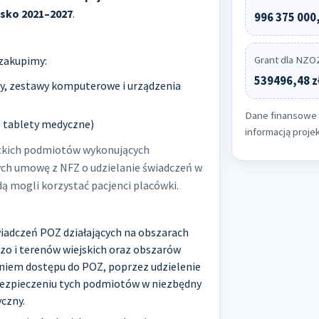
isko 2021–2027
.
996 375 000,
zakupimy:
Grant dla NZOZ
539496,48 z
y, zestawy komputerowe i urządzenia
Dane finansowe 
 tablety medyczne)
informacją proje
stkich podmiotów wykonujących
cych umowę z NFZ o udzielanie świadczeń w
ą mogli korzystać pacjenci placówki.
iadczeń POZ działających na obszarach
czo i terenów wiejskich oraz obszarów
niem dostępu do POZ, poprzez udzielenie
ezpieczeniu tych podmiotów w niezbędny
czny.