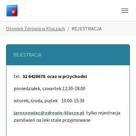
Skip to main navigation
Skip to main content
Skip to page footer
You are here:
Ośrodek Zdrowia w Kluczach
REJESTRACJA
REJESTRACJA
tel.
32 6428678 oraz w przychodni
poniedziałek, czwartek 12:30-18:00
wtorek, środa, piątek 10:00-15:30
jaroszowiec@zdrowie-klucze.pl
tylko rejestracja
zamówień na leki stale przyjmowane